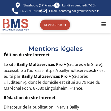
contenu
principal
Strasbourg (67) Alsace
Lundi au vendredi, 7-20h
06.29.90.78.90
Email : contact@baillymultiservices.fr
DEVIS GRATUIT
Mentions légales
Édition du site Internet
Le site
Bailly Multiservices Pro +
(ci-après « le Site »),
accessible à l’adresse
https://baillymultiservices.fr/
est
édité par
Bailly Multiservices Pro +
(ci-après
« l’Editeur »), dont le domicile est situé au 79 Rue du
Maréchal Foch, 67380 Lingolsheim, France.
Rédaction du site Internet
Directeur de la publication :
Nervis Bailly