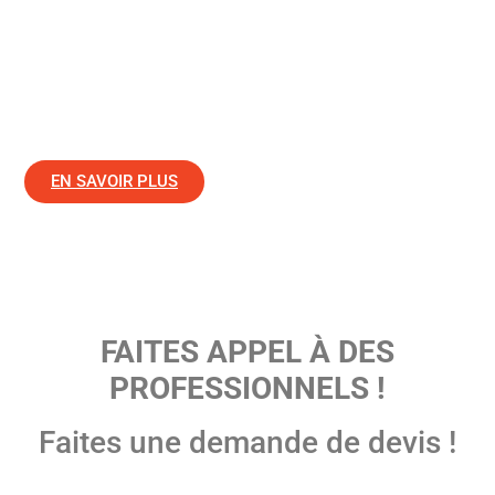
opérations de collecte des déchets, d’enlèvement des
objets encombrants et la mise à disposition de
contenants destinés aux déchets. Les équipes d’agents
d’entretien de
Bailly Multiservices Pro+
procède ensuite
au nettoyage des surfaces intérieures et extérieures.
EN SAVOIR PLUS
FAITES APPEL À DES
PROFESSIONNELS !
Faites une demande de devis !