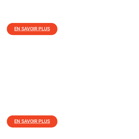
des prestations d’embellissement des sols des
entreprises, commerces,
EN SAVOIR PLUS
Traitement & destruction des
nuisibles
Bailly Multiservices Pro+ traite et élime les nuisibles dans
le Var tels que les rongeurs et les insectes. L’équipe
spécialisée réalise tous les traitements de salubrité et de
désinfection de locaux, vide-ordures colonnes et gaines.
EN SAVOIR PLUS