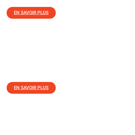
EN SAVOIR PLUS
Nettoyage hotte : Hôtel & restaurant
Les prestations de
Bailly Multiservices Pro+
peuvent
couvrir : le dégraissage des hottes de cuisine dans le Var,
le nettoyage des pianos
EN SAVOIR PLUS
Mise en état après travaux
Bailly Multiservices Pro+ assure dans le Var les