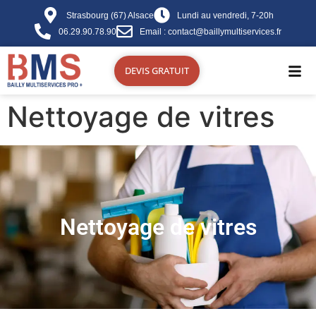
contenu
principal
Strasbourg (67) Alsace
Lundi au vendredi, 7-20h
06.29.90.78.90
Email : contact@baillymultiservices.fr
DEVIS GRATUIT
Nettoyage de vitres
Nettoyage de vitres