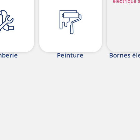
mberie
Peinture
Bornes él