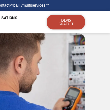
ontact@baillymultiservices.fr
ISATIONS
DEVIS
GRATUIT