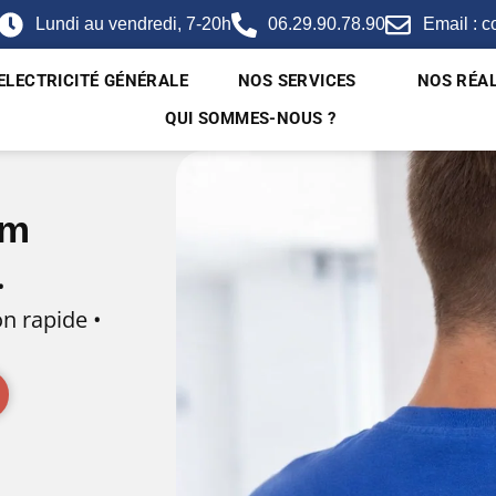
Lundi au vendredi, 7-20h
06.29.90.78.90
Email : c
ELECTRICITÉ GÉNÉRALE
NOS SERVICES
NOS RÉAL
QUI SOMMES-NOUS ?
im
•
on rapide •